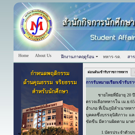
Home
About Us
ฝึกงานภาคฤดูร้อน
ทหาร-รด.
สาระ
ผ่อนผันเข้ารับราชการทหาร
การรับหมายเรียกเข้ารับ
ชายไทยที่มีอายุ 20 ปี บริ
ตรวจเลือกทหารใน เม.ย.65
อำเภอ ที่เป็นภูมิลำเนาทหา
บุคคลซึ่งบรรลุนิติภาวะ แล
ขัดขืน มีความผิดตาม มา
1.บัตรประจำตัว
ฃ